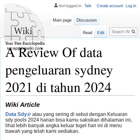
Not logged in
Talk
Create account
Log in
Main page
Discussion
Search
Read
Edit
A Review Of data
scrappingwiki.com
pengeluaran sydney
2021 di tahun 2024
Wiki Article
Data Sdy
atau yang sering di sebut dengan Keluaran
sdy pools 2024 harian bisa kamu saksikan dihalaman ini,
lihat lebih banyak angka keluar togel hari ini di menu
bawah yang telah kami sediakan.