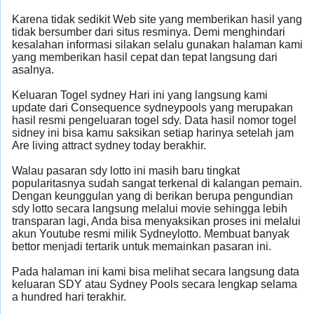
Karena tidak sedikit Web site yang memberikan hasil yang
tidak bersumber dari situs resminya. Demi menghindari
kesalahan informasi silakan selalu gunakan halaman kami
yang memberikan hasil cepat dan tepat langsung dari
asalnya.
Keluaran Togel sydney Hari ini yang langsung kami
update dari Consequence sydneypools yang merupakan
hasil resmi pengeluaran togel sdy. Data hasil nomor togel
sidney ini bisa kamu saksikan setiap harinya setelah jam
Are living attract sydney today berakhir.
Walau pasaran sdy lotto ini masih baru tingkat
popularitasnya sudah sangat terkenal di kalangan pemain.
Dengan keunggulan yang di berikan berupa pengundian
sdy lotto secara langsung melalui movie sehingga lebih
transparan lagi, Anda bisa menyaksikan proses ini melalui
akun Youtube resmi milik Sydneylotto. Membuat banyak
bettor menjadi tertarik untuk memainkan pasaran ini.
Pada halaman ini kami bisa melihat secara langsung data
keluaran SDY atau Sydney Pools secara lengkap selama
a hundred hari terakhir.